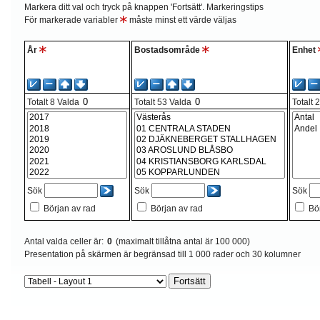
Markera ditt val och tryck på knappen 'Fortsätt'.
Markeringstips
För markerade variabler
måste minst ett värde väljas
År
Bostadsområde
Enhet
Totalt
8
Valda
Totalt
53
Valda
Totalt
Sök
Sök
Sök
Början av rad
Början av rad
Bö
Antal valda celler är:
0
(maximalt tillåtna antal är 100 000)
Presentation på skärmen är begränsad till 1 000 rader och 30 kolumner